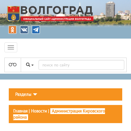
Разделы
Главная
|
Новости
|
Администрация Кировского
района