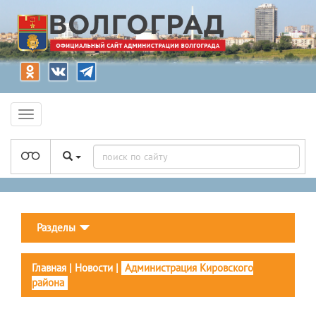
Разделы
Главная
|
Новости
|
Администрация Кировского
района