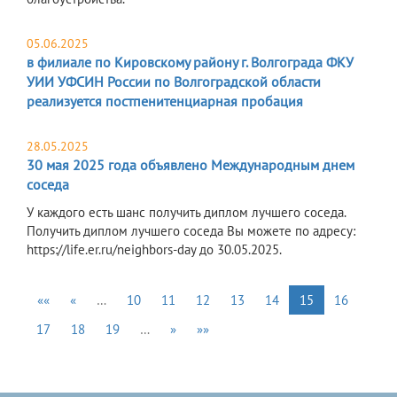
05.06.2025
в филиале по Кировскому району г. Волгограда ФКУ
УИИ УФСИН России по Волгоградской области
реализуется постпенитенциарная пробация
28.05.2025
30 мая 2025 года объявлено Международным днем
соседа
У каждого есть шанс получить диплом лучшего соседа.
Получить диплом лучшего соседа Вы можете по адресу:
https://life.er.ru/neighbors-day до 30.05.2025.
««
«
…
10
11
12
13
14
15
16
17
18
19
…
»
»»