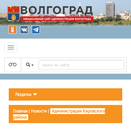
Разделы
Главная
|
Новости
|
Администрация Кировского
района