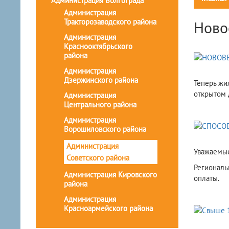
Администрация Волгограда
Администрация
Тракторозаводского района
Ново
Администрация
Краснооктябрьского
района
Администрация
Дзержинского района
Теперь жи
открытом 
Администрация
Центрального района
Администрация
Ворошиловского района
Администрация
Уважаемые
Советского района
Региональ
Администрация Кировского
оплаты.
района
Администрация
Красноармейского района