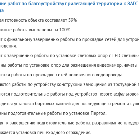
е работ по благоустройству прилегающей территории к ЗАГС п
да
ая готовность объекта составляет 59%
ажные работы выполнены на 100%.
ят к финальному завершению работы по прокладке сетей для устро
людения.
ят к завершению работы по установке световых опор с LED светиль
ены работы по установке опор для размещения видеокамер, начаты 
аются работы по прокладке сетей поливочного водопровода.
яются работы по устройству конструкции замощения из тротуарной 
яются подготовительные работы под устройство нового асфальтовог
одится установка бортовых камней для последующего ремонта сущ
ены подготовительные работы по установке Пергол.
дят к завершению подготовительные работы, разравнивание плодоро
лжается установка пешеходного ограждения.