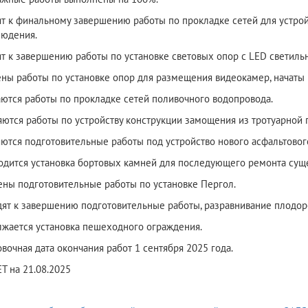
ят к финальному завершению работы по прокладке сетей для устро
людения.
ят к завершению работы по установке световых опор с LED светиль
ены работы по установке опор для размещения видеокамер, начаты 
аются работы по прокладке сетей поливочного водопровода.
яются работы по устройству конструкции замощения из тротуарной 
яются подготовительные работы под устройство нового асфальтовог
одится установка бортовых камней для последующего ремонта сущ
ены подготовительные работы по установке Пергол.
дят к завершению подготовительные работы, разравнивание плодоро
лжается установка пешеходного ограждения.
вочная дата окончания работ 1 сентября 2025 года.
 на 21.08.2025