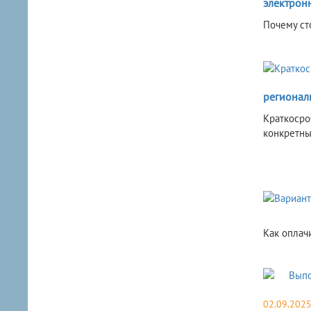
электрон
Почему ст
регионал
Краткоср
конкретны
​Как опла
02.09.202