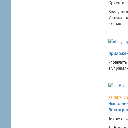
Ориентиро
Ввиду воз
Учреждени
взятых ею
приложен
​Управлят
в управля
21.08.202
Выполнени
Волгогра
Техническ
1. Демонт