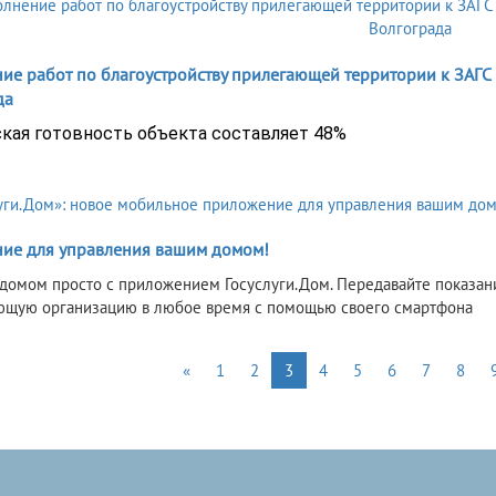
е работ по благоустройству прилегающей территории к ЗАГС п
да
кая готовность объекта составляет 48%
ие для управления вашим домом!
ь домом просто с приложением Госуслуги.Дом. Передавайте показани
ющую организацию в любое время с помощью своего смартфона
«
1
2
3
4
5
6
7
8