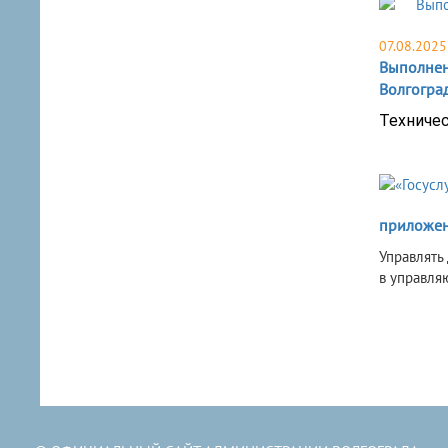
07.08.2025
Выполнени
Волгогра
Техничес
приложен
​Управлят
в управля