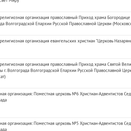
Свет Миру"
религиозная организация православный Приход храма Богородице 
да Волгоградской Епархии Русской Православной Церкви (Московс
религиозная организация евангельских христиан "Церковь Назарян
религиозная организация православный Приход храма Святой Вел
ы г. Волгограда Волгоградской Епархии Русской Православной Цер
ат)
ная организация: Поместная церковь №6 Христиан-Адвентистов Се
рада
ная организация: Поместная церковь №5 Христиан-Адвентистов Се
рада