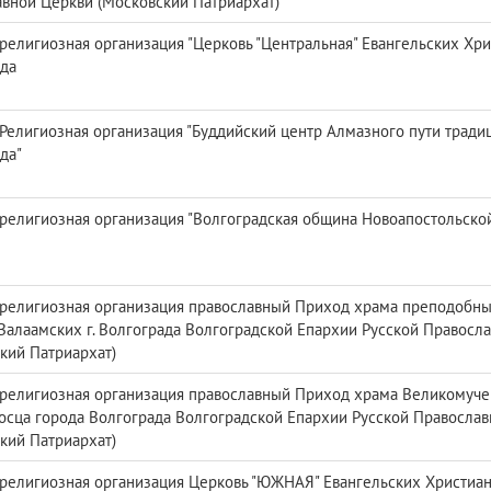
вной Церкви (Московский Патриархат)
религиозная организация "Церковь "Центральная" Евангельских Хрис
да
Религиозная организация "Буддийский центр Алмазного пути традиц
да"
религиозная организация "Волгоградская община Новоапостольско
религиозная организация православный Приход храма преподобны
Валаамских г. Волгограда Волгоградской Епархии Русской Правосл
кий Патриархат)
религиозная организация православный Приход храма Великомуче
сца города Волгограда Волгоградской Епархии Русской Православ
кий Патриархат)
религиозная организация Церковь "ЮЖНАЯ" Евангельских Христиан-