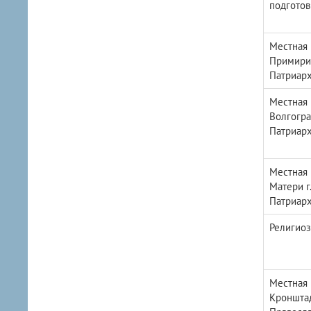
подготов
Местная 
Примирит
Патриарх
Местная 
Волгогра
Патриарх
Местная 
Матери г
Патриарх
Религиоз
Местная 
Кронштад