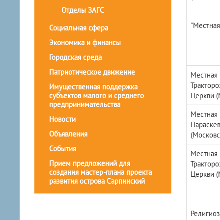
Отделы ЗАГС
"Местная
Социальная сфера
Экономика и финансы
Городская среда
Патриотическое движение
Местная 
Тракторо
Имущественная поддержка
субъектов малого и среднего
Церкви (
предпринимательства
Местная 
Новости
Параскев
Объявления
(Московс
События
Местная 
Прием предложений для
Тракторо
создания мастер-плана проекта
Церкви (
развития острова Сарпинский
Религиоз