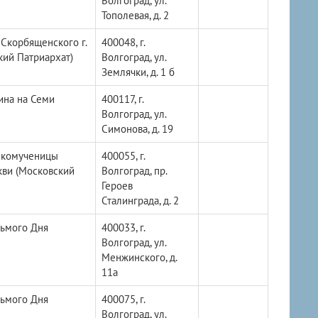
Волгоград, ул.
Тополевая, д. 2
Скорбященского г.
400048, г.
кий Патриархат)
Волгоград, ул.
Землячки, д. 1 б
ина на Семи
400117, г.
Волгоград, ул.
Симонова, д. 19
икомученицы
400055, г.
кви (Московский
Волгоград, пр.
Героев
Сталинграда, д. 2
дьмого Дня
400033, г.
Волгоград, ул.
Менжинского, д.
11а
дьмого Дня
400075, г.
Волгоград, ул.