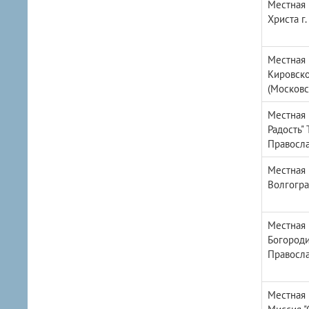
Местная 
Христа г
Местная 
Кировско
(Московс
Местная 
Радость"
Правосла
Местная 
Волгогра
Местная 
Богороди
Правосла
Местная 