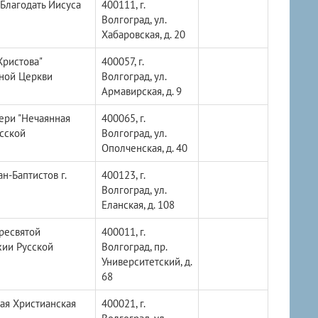
Благодать Иисуса
400111, г.
Волгоград, ул.
Хабаровская, д. 20
Христова"
400057, г.
вной Церкви
Волгоград, ул.
Армавирская, д. 9
ери "Нечаянная
400065, г.
усской
Волгоград, ул.
Ополченская, д. 40
н-Баптистов г.
400123, г.
Волгоград, ул.
Еланская, д. 108
ресвятой
400011, г.
хии Русской
Волгоград, пр.
Университетский, д.
68
ая Христианская
400021, г.