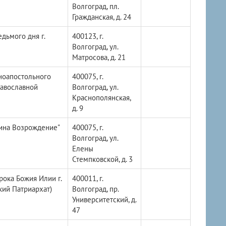
Волгоград, пл.
Гражданская, д. 24
дьмого дня г.
400123, г.
Волгоград, ул.
Матросова, д. 21
ноапостольного
400075, г.
равославной
Волгоград, ул.
Краснополянская,
д. 9
нина Возрождение"
400075, г.
Волгоград, ул.
Елены
Стемпковской, д. 3
ока Божия Илии г.
400011, г.
кий Патриархат)
Волгоград, пр.
Университетский, д.
47