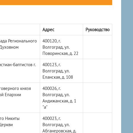
Адрес
Руководство
рада Регионального
400120, г.
 Духовном
Волгоград, ул.
Поворинская, д. 22
стиан-баптистов г.
400123, г.
Волгоград, ул.
Еланская, д. 108
говерного князя
400026, г.
ой Епархии
Волгоград, ул.
Андижанская, д. 1
"а"
го Никиты
400023, г.
Церкви
Волгоград, ул.
Абганеровская, д.