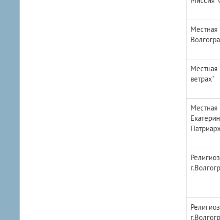
Миссия "
Местная 
Волгогра
Местная 
ветрах"
Местная 
Екатерин
Патриарх
Религиоз
г.Волгог
Религиоз
г.Волгог