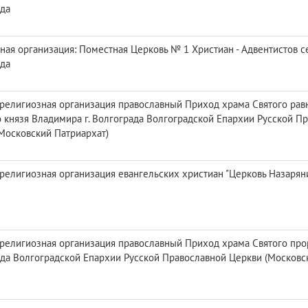
да
ная организация: Поместная Церковь № 1 Христиан - Адвентистов се
да
религиозная организация православный Приход храма Святого рав
 князя Владимира г. Волгограда Волгоградской Епархии Русской П
Московский Патриархат)
религиозная организация евангельских христиан "Церковь Назаря
религиозная организация православный Приход храма Святого прор
да Волгоградской Епархии Русской Православной Церкви (Московс