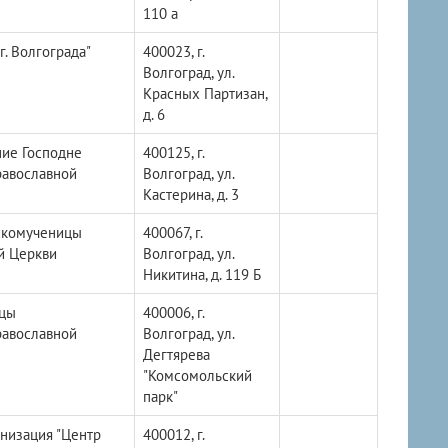
110 а
. Волгограда"
400023, г.
Волгоград, ул.
Красных Партизан,
д. 6
ие Господне
400125, г.
равославной
Волгоград, ул.
Кастерина, д. 3
икомученицы
400067, г.
й Церкви
Волгоград, ул.
Никитина, д. 119 Б
ицы
400006, г.
равославной
Волгоград, ул.
Дегтярева
"Комсомольский
парк"
низация "Центр
400012, г.