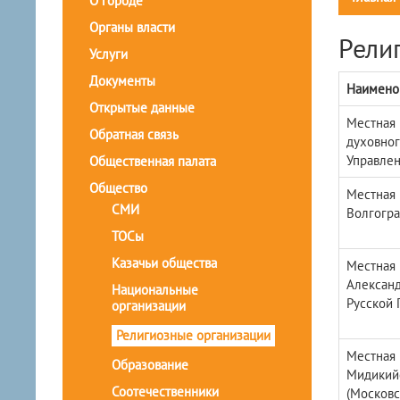
О городе
Органы власти
Рели
Услуги
Документы
Наимено
Открытые данные
Местная 
Обратная связь
духовног
Управлен
Общественная палата
Общество
Местная 
СМИ
Волгогра
ТОСы
Казачьи общества
Местная 
Александ
Национальные
Русской 
организации
Религиозные организации
Местная 
Образование
Мидикийс
Соотечественники
(Московс