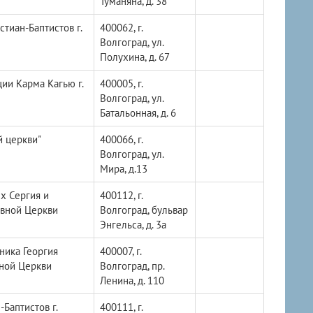
Туманяна, д. 38
тиан-Баптистов г.
400062, г.
Волгоград, ул.
Полухина, д. 67
ии Карма Кагью г.
400005, г.
Волгоград, ул.
Батальонная, д. 6
й церкви"
400066, г.
Волгоград, ул.
Мира, д.13
х Сергия и
400112, г.
авной Церкви
Волгоград, бульвар
Энгельса, д. 3а
ника Георгия
400007, г.
ной Церкви
Волгоград, пр.
Ленина, д. 110
Баптистов г.
400111, г.