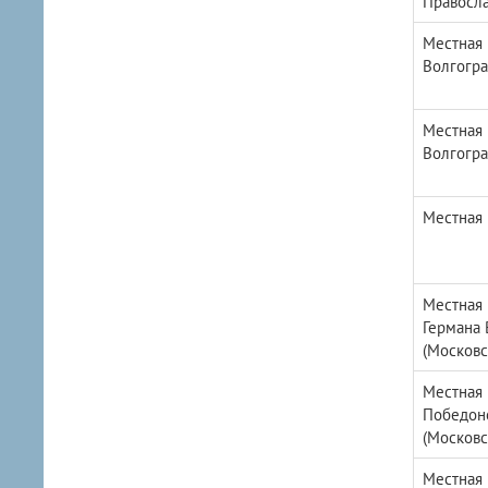
Правосла
Местная 
Волгогра
Местная 
Волгогра
Местная 
Местная 
Германа 
(Московс
Местная 
Победоно
(Московс
Местная 