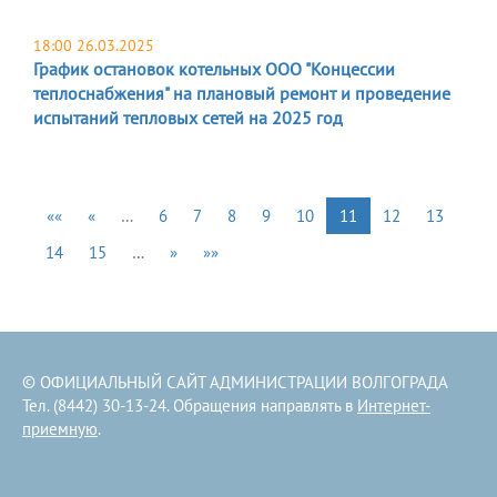
18:00 26.03.2025
График остановок котельных ООО "Концессии
теплоснабжения" на плановый ремонт и проведение
испытаний тепловых сетей на 2025 год
««
«
…
6
7
8
9
10
11
12
13
14
15
…
»
»»
© ОФИЦИАЛЬНЫЙ САЙТ АДМИНИСТРАЦИИ ВОЛГОГРАДА
Тел. (8442) 30-13-24. Обращения направлять в
Интернет-
приемную
.