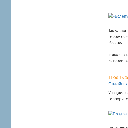
Так удиви
героическ
России.
6 июля в 
истории в
11:00 16.0
Онлайн-к
Учащиеся 
терроризм