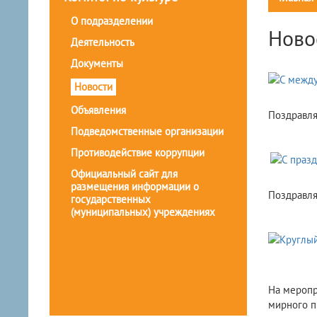
О подразделении
Ново
Деятельность
Документы
Новости
Объявления
Поздравля
Подведомственные организации
Противодействие коррупции
Официальный сайт для
размещения информации о
Поздравля
государственных
(муниципальных) учреждениях
На меропр
мирного п