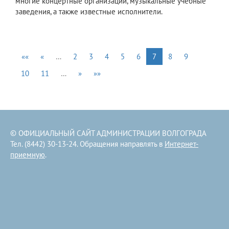
многие концертные организации, музыкальные учебные
заведения, а также известные исполнители.
««
«
…
2
3
4
5
6
7
8
9
10
11
…
»
»»
© ОФИЦИАЛЬНЫЙ САЙТ АДМИНИСТРАЦИИ ВОЛГОГРАДА
Тел. (8442) 30-13-24. Обращения направлять в
Интернет-
приемную
.