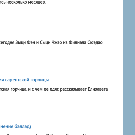
ись несколько месяцев.
сегодня Зыци Фэн и Сыци Чжао из Филиала Сюэдао
ия сарептской горчицы
кая горчица, и с чем ее едят, рассказывает Елизавета
нение баллад)