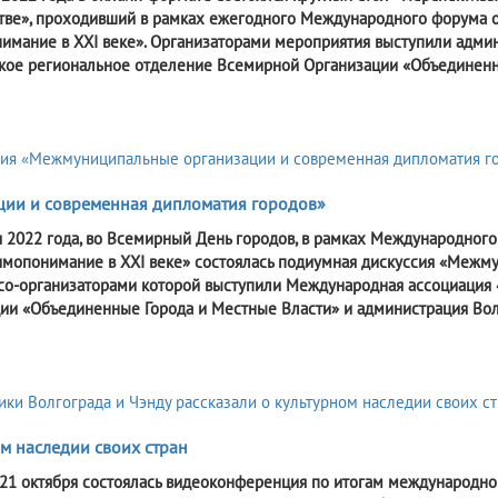
тве», проходивший в рамках ежегодного Международного форума о
имание в XXI веке». Организаторами мероприятия выступили адми
кое региональное отделение Всемирной Организации «Объединенн
ции и современная дипломатия городов»
я 2022 года, во Всемирный День городов, в рамках Международног
имопонимание в XXI веке» состоялась подиумная дискуссия «Межм
 со-организаторами которой выступили Международная ассоциация
ии «Объединенные Города и Местные Власти» и администрация Вол
м наследии своих стран
 21 октября состоялась видеоконференция по итогам международног