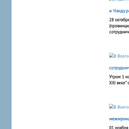
и Чэнду 
28 октябр
(провинци
сотруднич
сотруднич
Утром 1 н
XXI веке" 
межмуниц
01 ноября