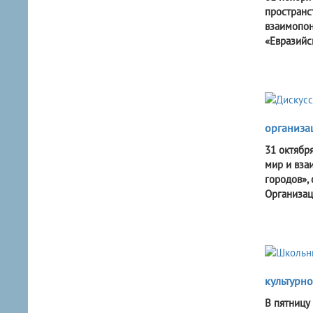
пространс
взаимопон
«Евразийс
организа
31 октябр
мир и вза
городов»,
Организац
культурно
В пятницу