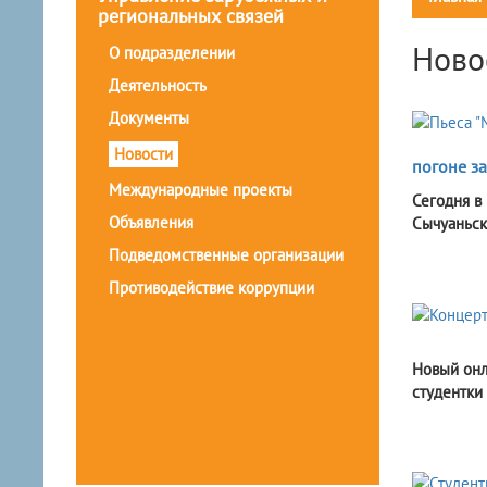
региональных связей
Ново
О подразделении
Деятельность
Документы
Новости
погоне за
Международные проекты
Сегодня в
Объявления
Сычуаньск
Подведомственные организации
Противодействие коррупции
Новый онл
студентки