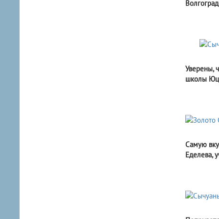
Волгоград
Уверены, 
школы Юца
Самую вкус
Еделева, 