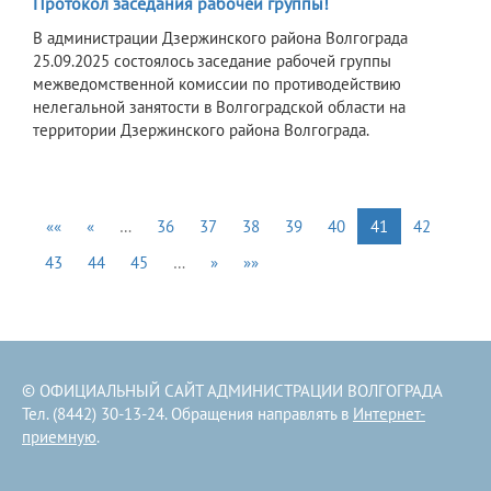
Протокол заседания рабочей группы!
В администрации Дзержинского района Волгограда
25.09.2025 состоялось заседание рабочей группы
межведомственной комиссии по противодействию
нелегальной занятости в Волгоградской области на
территории Дзержинского района Волгограда.
««
«
…
36
37
38
39
40
41
42
43
44
45
…
»
»»
© ОФИЦИАЛЬНЫЙ САЙТ АДМИНИСТРАЦИИ ВОЛГОГРАДА
Тел. (8442) 30-13-24. Обращения направлять в
Интернет-
приемную
.