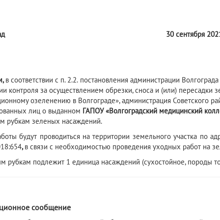
ад
30 сентября 2021
м,
в соответствии с п. 2.2.
постановления администрации Волгограда 
ии контроля за осуществлением обрезки, сноса и (или) пересадки 
ионному озеленению в Волгограде», администрация Советского ра
ованных лиц о выданном
ГАПОУ «Волгоградский медицинский кол
м рубкам зеленых насаждений.
боты будут проводиться на территории земельного участка по адре
018:654
,
в связи с необходимостью проведения уходных работ на з
м рубкам подлежит 1 единица насаждений (сухостойное, породы т
1
ционное сообщение