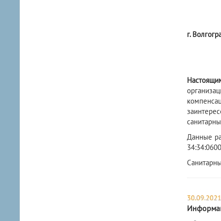
г. Волгогр
Настоящи
организац
компенсац
заинтерес
санитарны
Данные ра
34:34:060
Санитарны
30.09.202
Информа