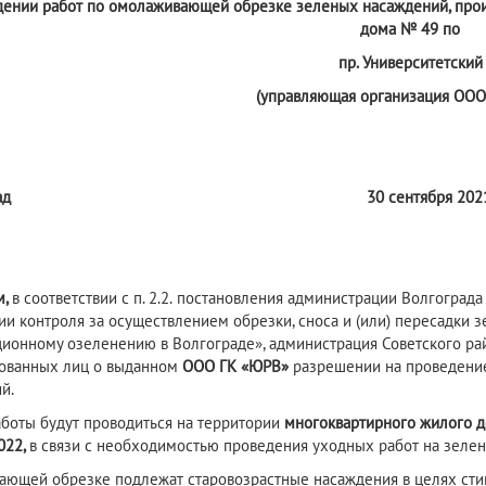
дении работ по омолаживающей обрезке зеленых насаждений, про
дома № 49 по
пр. Университетский
(управляющая организация ООО
ад
30 сентября 2021
м,
в соответствии с п. 2.2.
постановления администрации Волгограда 
ии контроля за осуществлением обрезки, сноса и (или) пересадки 
ионному озеленению в Волгограде», администрация Советского ра
ованных лиц о выданном
ООО
ГК
«
ЮРВ
»
разрешении на проведени
й.
боты будут проводиться на территории
многоквартирн
ого жилого д
022,
в связи с необходимостью проведения уходных работ на зеле
ющей обрезке подлежат старовозрастные насаждения в целях сти