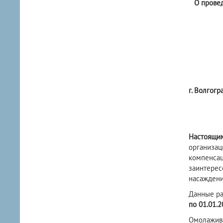
О прове
г. Волгогр
Настоящи
организац
компенсац
заинтерес
насаждени
Данные ра
по 01.01.2
Омолажива