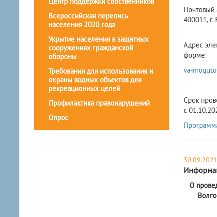
Центр поддержки собственников
Почтовый 
Всероссийская перепись
400011, г.
населения 2020 года
Укрытие населения в защитных
Адрес эле
сооружениях гражданской
форме:
обороны
va-moguto
Требования для использования и
охраны водных объектов для
рекреационных целей
Срок пров
Профилактика правонарушений
с 01.10.20
Опрос
Программа
30.09.202
Информа
О прове
Волго