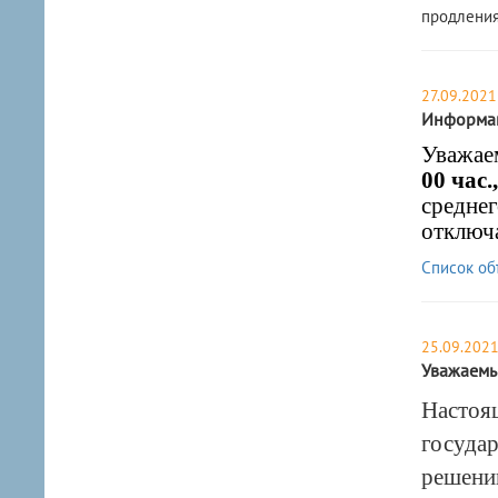
продления
27.09.2021
Информац
Уважаем
00 час.,
среднег
отключ
Список об
25.09.202
Уважаемые
Настоящ
государ
решении