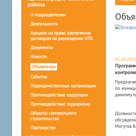
района
Объя
О подразделении
Деятельность
Аукцион на право заключения
договоров на размещение НТО
Документы
Новости
01.10.202
Программ
Объявления
контролю 
События
Предлагае
Подведомственные организации
по муници
данному п
Противодействие коррупции
Противодействие терроризму
Объекты самовольного
Должностн
строительства
обсуждени
Могутов В
Партнерство