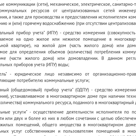
е коммуникации (сети), механическое, электрическое, санитарно-
оммунальных ресурсов от централизованных сетей инженерн
ния, а также для производства и предоставления исполнителем ко
нию и (или) горячему водоснабжению (при отсутствии централизова
альный прибор учета" (ИПУ) - средство измерения (совокупност
иваемое на одно жилое или нежилое помещение в многоква
ьной квартире), на жилой дом (часть жилого дома) или дом
мое для определения объемов (количества) потребления комму
ме (части жилого дома) или домовладении. В данном регла
льных приборов учета (ИПУ) воды;
тель" - юридическое лицо независимо от организационно-пр
ляющие потребителю коммунальные услуги;
вный (общедомовый) прибор учета" (ОДПУ) - средство измерени
ния), устанавливаемое в многоквартирном доме при наличии тех
количества) коммунального ресурса, поданного в многоквартирный 
ьные услуги" - осуществление деятельности исполнителя по п
ти или двух и более из них в любом сочетании с целью обеспече
ежилых помещений, общего имущества в многоквартирном доме 
ьных услуг собственникам и пользователям помещений в мно