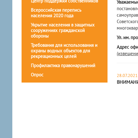
Центр поддержки собственников
Уважаемы
постановл
Всероссийская перепись
самоуправ
населения 2020 года
Советског
Укрытие населения в защитных
многоквар
сооружениях гражданской
обороны
Ул. им. пр
Требования для использования и
Адрес офи
охраны водных объектов для
(извещени
рекреационных целей
Профилактика правонарушений
Опрос
28.07.2021
ВНИМАНИ