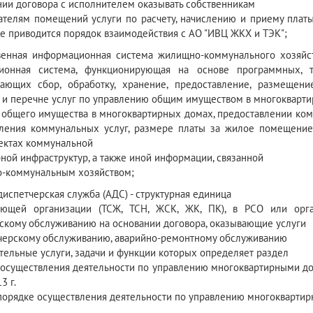
нии договора с исполнителем оказывать собственникам
ателям помещений услуги по расчету, начислению и приему плат
е приводится порядок взаимодействия с АО "ИВЦ ЖКХ и ТЭК";
венная информационная система жилищно-коммунального хозяйст
ионная система, функционирующая на основе программных, т
вающих сбор, обработку, хранение, предоставление, размеще
 и перечне услуг по управлению общим имуществом в многокварти
 общего имущества в многоквартирных домах, предоставлении ком
ления коммунальных услуг, размере платы за жилое помещение
ъектах коммунальной
ной инфраструктур, а также иной информации, связанной
-коммунальным хозяйством;
диспетчерская служба (АДС) - структурная единица
яющей организации (ТСЖ, ТСН, ЖСК, ЖК, ПК), в РСО или орга
скому обслуживанию на основании договора, оказывающие услуги
черскому обслуживанию, аварийно-ремонтному обслуживанию
тельные услуги, задачи и функции которых определяет раздел
 осуществления деятельности по управлению многоквартирными д
3 г.
порядке осуществления деятельности по управлению многокварти