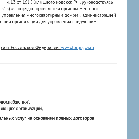
 13 ст. 161 Жилищного кодекса РФ, руководствуясь
 1616) «О порядке проведения органом местного
я управления многоквартирным домом», администрацией
ляющей организации для управления следующим
-
сайт Российской Федерации
www.torgi.gov.ru
одоснабжения
"
,
вляющих организаций,
льных услуг на основании прямых договоров