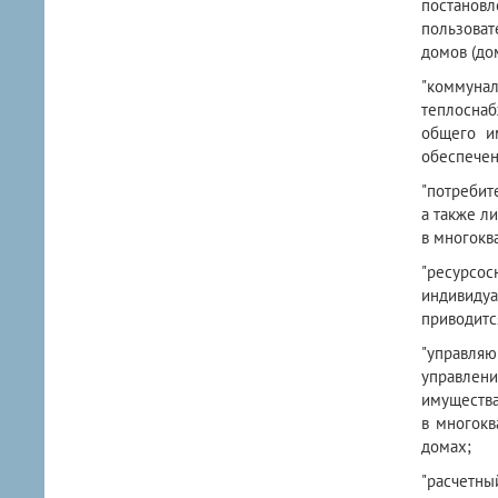
постановл
пользоват
домов (до
"коммунал
теплоснаб
общего и
обеспечен
"потребит
а также л
в многокв
"ресурсо
индивидуа
приводитс
"управляю
управлен
имуществ
в многокв
домах;
"расчетны