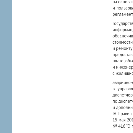
на основа
и пользов
регламент
Государст
информац
обеспечи
стоимости
и ремонту
предостав
плате, об
и инженер
с жилищно
аварийно-
в управл
диспетчер
по диспет
и дополни
IV Правил
15 мая 201
№ 416 "О 