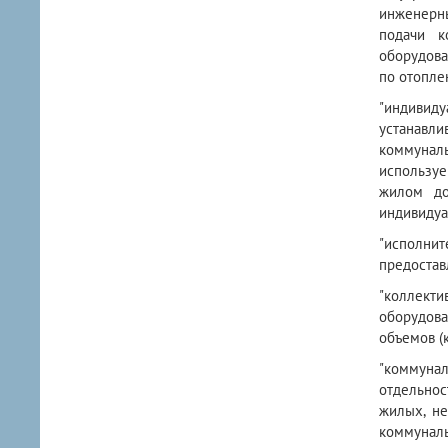
инженерны
подачи к
оборудова
по отопле
"индивиду
устанавл
коммунал
используе
жилом до
индивидуа
"исполни
предостав
"коллекти
оборудова
объемов (
"коммунал
отдельнос
жилых, н
коммунал