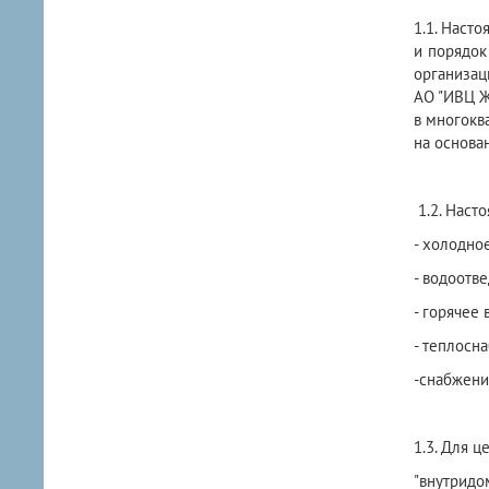
1.1. Наст
и поряд
организац
АО "ИВЦ Ж
в многокв
на основа
1.2. Наст
- холодно
- водоотве
- горячее
- теплосн
-снабжени
1.3. Для 
"внутрид