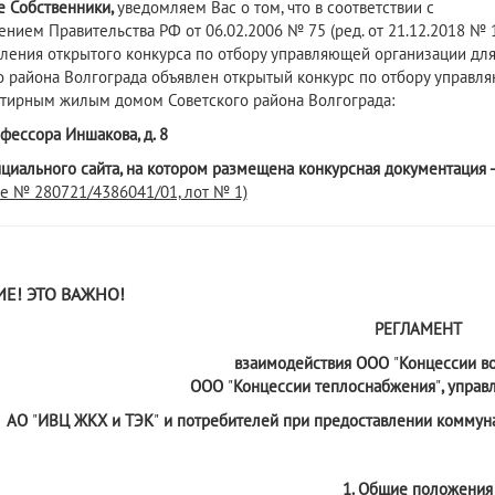
е
Собственник
и
,
уведомляем Вас о том, что в соответствии с ч.
ением Правительства РФ от 06.02.2006 № 75 (ред. от 21.12.2018 №
ления открытого конкурса по отбору управляющей организации дл
о района Волгограда объявлен открытый конкурс по отбору управ
тирным жилым домом Советского района Волгограда:
офессора Иншакова, д. 8
циального сайта, на котором размещена конкурсная документация 
е № 280721/4386041/01, лот № 1)
Е! ЭТО ВАЖНО!
РЕГЛАМЕНТ
взаимодействия ООО
"
Концессии в
ООО
"
Концессии теплоснабжения
"
, упра
АО
"
ИВЦ ЖКХ и ТЭК
"
и потребителей при предоставлении коммуна
1. Общие положения