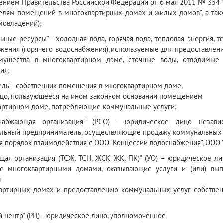
ением Правительства Российской Федерации от 6 мая 2011 № 354 
елям помещений в многоквартирных домах и жилых домов", а та
мовладений);
ьные ресурсы" - холодная вода, горячая вода, тепловая энергия, 
жения (горячего водоснабжения), используемые для предоставле
мущества в многоквартирном доме, сточные воды, отводимые 
ия;
ель" - собственник помещения в многоквартирном доме,
ицо, пользующееся на ином законном основании помещением
артирном доме, потребляющие коммунальные услуги;
снабжающая организация" (РСО) - юридическое лицо незав
льный предприниматель, осуществляющие продажу коммунальных р
я порядок взаимодействия с ООО "Концессии водоснабжения", ООО 
щая организация (ТСЖ, ТСН, ЖСК, ЖК, ПК)" (УО) – юридическое 
ие многоквартирными домами, оказывающие услуги и (или) в
а
артирных домах и предоставлению коммунальных услуг собстве
й центр" (РЦ) - юридическое лицо, уполномоченное