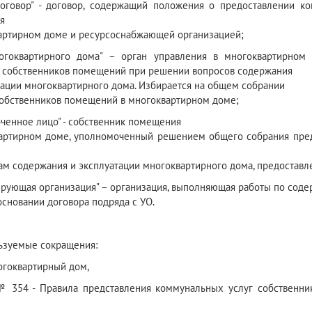
оговор" - договор, содержащий положения о предоставлении к
я
артирном доме и ресурсоснабжающей организацией;
ногоквартирного дома" – орган управления в многоквартирно
 собственников помещений при решении вопросов содержания
тации многоквартирного дома. Избирается на общем собрании
собственников помещений в многоквартирном доме;
ченное лицо" - собственник помещения
артирном доме, уполномоченный решением общего собрания пред
ам содержания и эксплуатации многоквартирного дома, предоставле
ирующая организация" – организация, выполняющая работы по сод
основании договора подряда с УО.
льзуемые сокращения:
гоквартирный дом,
 354 - Правила представления коммунальных услуг собственни