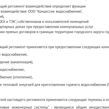
оящий регламент взаимодействия определяет функции
ок взаимодействия ООО "Концессии водоснабжения", О
ий,
КХ и ТЭК", собственников и пользователей помещений
артирных домах при предоставлении коммунальных услуг
нии прямых договоров в границах территории городского округа го
оящий регламент применяется при предоставлении следующих комм
е водоснабжение,
дение (канализация),
 водоснабжение,
абжение (отопление),
е тепловой энергией для приготовления горячего водоснабжения (Г
целей настоящего регламента применяются следующие термины и о
омовые инженерные системы" - являющиеся общим имуществом