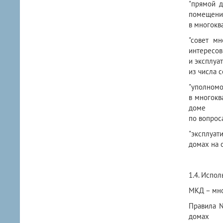
"прямой д
помещени
в многокв
"совет м
интересов
и эксплуа
из числа 
"уполномо
в многокв
доме
по вопрос
"эксплуат
домах на 
1.4. Испо
МКД – мно
Правила №
домах