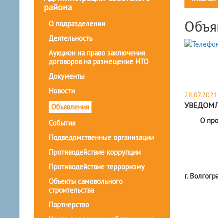
района
Объя
О подразделении
Деятельность
Аукцион на право заключения
договоров на размещение НТО
Документы
Новости
28.07.2021
УВЕДОМ
Объявления
О пр
События
Подведомственные организации
Противодействие коррупции
Противодействие терроризму
г. Волгогр
Объекты самовольного
строительства
Партнерство