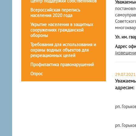
Центр поддержки собственников
Уважаемы
постановл
Всероссийская перепись
самоуправ
населения 2020 года
Советског
Укрытие населения в защитных
многоквар
сооружениях гражданской
обороны
Ул. им. гв
Требования для использования и
Адрес офи
охраны водных объектов для
(извещени
рекреационных целей
Профилактика правонарушений
Опрос
29.07.2021
Уважаемы
адресам:
рп. Горько
рп. Горько