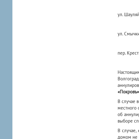
ул. Шауляй
ул. Смычки
пер. Крест
Настоящим
Волгогра
аннулиров
«Покровъ»
В случае 
местного 
об аннули
выборе сп
В случае,
домом не 