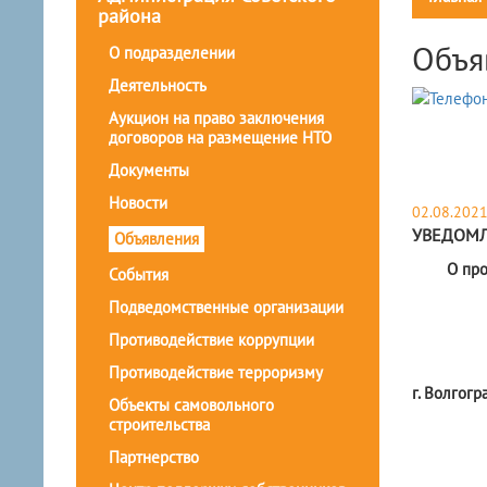
района
Объя
О подразделении
Деятельность
Аукцион на право заключения
договоров на размещение НТО
Документы
Новости
02.08.202
УВЕДОМ
Объявления
О пр
События
Подведомственные организации
Противодействие коррупции
Противодействие терроризму
г. Волгогр
Объекты самовольного
строительства
Партнерство