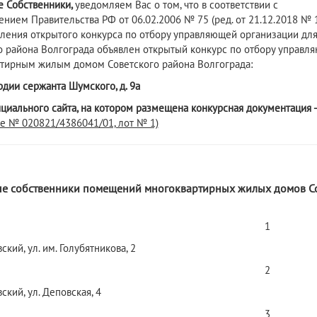
е
Собственник
и
,
уведомляем Вас о том, что в соответствии с ч.
ением Правительства РФ от 06.02.2006 № 75 (ред. от 21.12.2018 №
ления открытого конкурса по отбору управляющей организации дл
о района Волгограда объявлен открытый конкурс по отбору управ
тирным жилым домом Советского района Волгограда:
ардии сержанта Шумского, д. 9а
циального сайта, на котором размещена конкурсная документация 
е № 020821/4386041/01, лот № 1)
е собственники помещений многоквартирных жилых домов Со
1
вский, ул. им. Голубятникова, 2
2
вский, ул. Деповская, 4
3