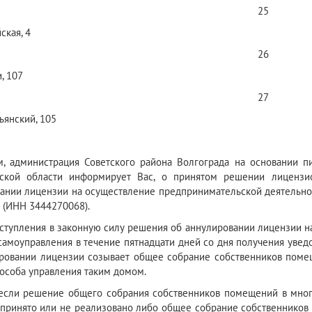
25
ская, 4
26
, 107
27
ьянский, 105
, администрация Советского района Волгограда на основании п
дской области информирует Вас, о принятом решении лицензи
ании лицензии на осуществление предпринимательской деятельн
(ИНН 3444270068).
вступления в законную силу решения об аннулировании лицензии на 
самоуправления в течение пятнадцати дней со дня получения увед
ровании лицензии созывает общее собрание собственников поме
особа управления таким домом.
 если решение общего собрания собственников помещений в мно
принято или не реализовано либо общее собрание собственников