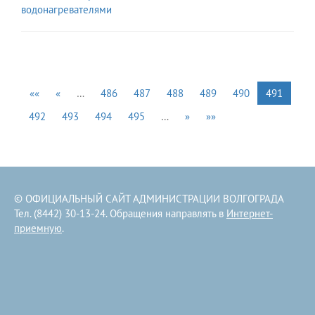
водонагревателями
««
«
…
486
487
488
489
490
491
492
493
494
495
…
»
»»
© ОФИЦИАЛЬНЫЙ САЙТ АДМИНИСТРАЦИИ ВОЛГОГРАДА
Тел. (8442) 30-13-24. Обращения направлять в
Интернет-
приемную
.