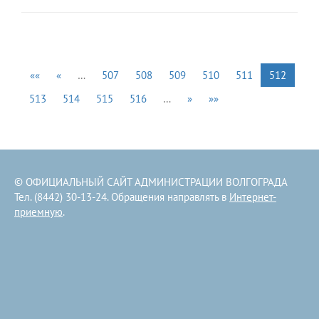
««
«
…
507
508
509
510
511
512
513
514
515
516
…
»
»»
© ОФИЦИАЛЬНЫЙ САЙТ АДМИНИСТРАЦИИ ВОЛГОГРАДА
Тел. (8442) 30-13-24. Обращения направлять в
Интернет-
приемную
.