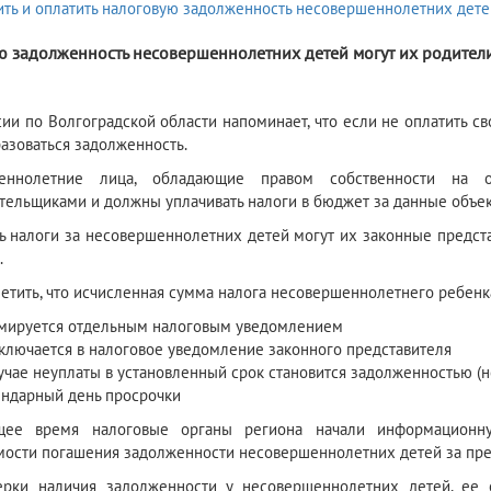
ю задолженность несовершеннолетних детей могут их родител
ии по Волгоградской области напоминает, что если не оплатить с
азоваться задолженность.
еннолетние лица, обладающие правом собственности на 
тельщиками и должны уплачивать налоги в бюджет за данные объек
ь налоги за несовершеннолетних детей могут их законные предста
.
етить, что исчисленная сумма налога несовершеннолетнего ребенк
мируется отдельным налоговым уведомлением
ключается в налоговое уведомление законного представителя
учае неуплаты в установленный срок становится задолженностью (
ендарный день просрочки
щее время налоговые органы региона начали информационн
ости погашения задолженности несовершеннолетних детей за пре
ерки наличия задолженности у несовершеннолетних детей, ее 