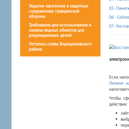
Укрытие населения в защитных
05- Памят
сооружениях гражданской
обороны
06 - Собл
Требования для использования и
07- Листо
охраны водных объектов для
рекреационных целей
Летопись славы Ворошиловского
района
электрон
Если нало
Личном к
налоговог
Чтобы сфо
действия:
зайт
выбр
пере