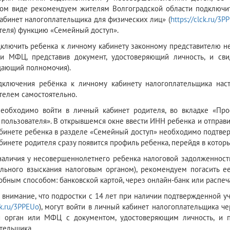
ом виде рекомендуем жителям Волгоградской области подключит
абинет налогоплательщика для физических лиц» (
https://clck.ru/3P
теля) функцию «Семейный доступ».
ключить ребенка к личному кабинету законному представителю н
и МФЦ, представив документ, удостоверяющий личность, и сви
ающий полномочия).
ключения ребёнка к личному кабинету налогоплательщика наст
телем самостоятельно.
еобходимо войти в личный кабинет родителя, во вкладке «Про
 пользователя». В открывшемся окне ввести ИНН ребенка и отправи
бинете ребенка в разделе «Семейный доступ» необходимо подтверд
бинете родителя сразу появится профиль ребенка, перейдя в котор
наличия у несовершеннолетнего ребенка налоговой задолженност
льного взыскания налоговым органом), рекомендуем погасить е
бным способом: банковской картой, через онлайн-банк или распеч
внимание, что подростки с 14 лет при наличии подтвержденной у
ck.ru/3PPEUo
), могут войти в личный кабинет налогоплательщика че
й орган или МФЦ с документом, удостоверяющим личность, и п
тельщика.