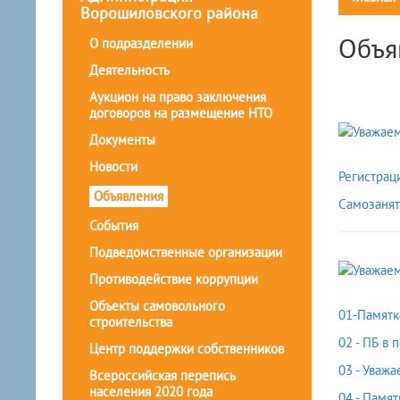
Ворошиловского района
Объя
О подразделении
Деятельность
Аукцион на право заключения
договоров на размещение НТО
Документы
Новости
Регистрац
Объявления
Самозаня
События
Подведомственные организации
Противодействие коррупции
Объекты самовольного
01-Памятк
строительства
02 - ПБ в 
Центр поддержки собственников
03 - Уваж
Всероссийская перепись
населения 2020 года
04 - Памя