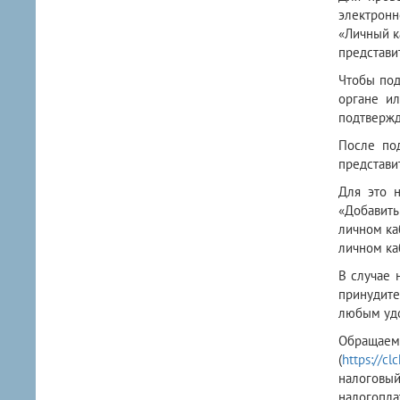
электронн
«Личный к
представи
Чтобы под
органе ил
подтвержд
После под
представи
Для это н
«Добавить
личном ка
личном ка
В случае 
принудите
любым удо
Обращаем 
(
https://cl
налоговы
налогопла