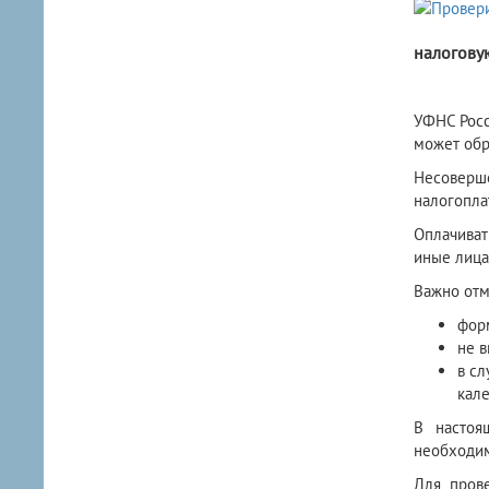
налогову
УФНС Росс
может обр
Несоверш
налогопла
Оплачиват
иные лица
Важно отм
фор
не в
в сл
кал
В настоя
необходим
Для пров