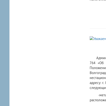
Администр
764 «Об 
Положения
Волгогра
нестацион
адресу: г
следующи
-металлич
расположе