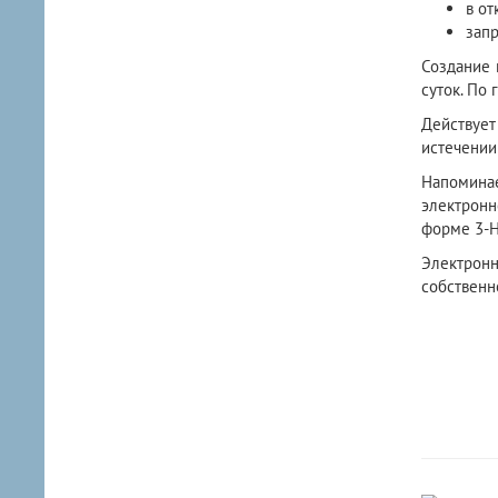
в от
запр
Создание 
суток. По
Действуе
истечении
Напомина
электронн
форме 3-Н
Электронн
собственн