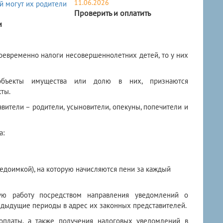
11.06.2026
Проверить и оплатить
и
воевременно налоги несовершеннолетних детей, то у них
объекты имущества или долю в них, признаются
ты.
вители – родители, усыновители, опекуны, попечители и
а:
недоимкой), на которую начисляются пени за каждый
ую работу посредством направления уведомлений о
дыдущие периоды в адрес их законных представителей.
оплаты, а также получения налоговых уведомлений в