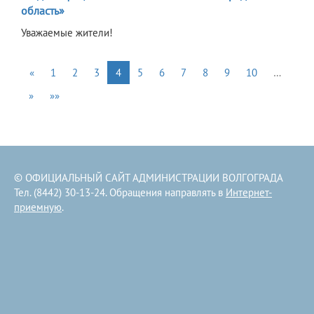
область»
Уважаемые жители!
«
1
2
3
4
5
6
7
8
9
10
…
»
»»
© ОФИЦИАЛЬНЫЙ САЙТ АДМИНИСТРАЦИИ ВОЛГОГРАДА
Тел. (8442) 30-13-24. Обращения направлять в
Интернет-
приемную
.