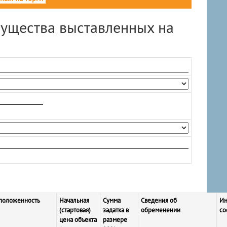
мущества выставленных на
положенность
Начальная
Сумма
Сведения об
Ин
(стартовая)
задатка в
обременении
со
цена объекта
размере