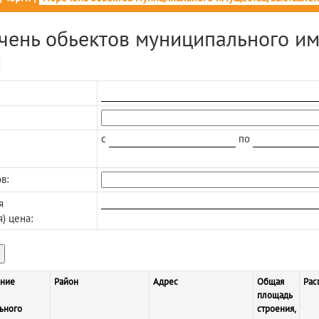
чень обьектов муниципального и
и
c
по
в:
я
я) цена:
ние
Район
Адрес
Общая
Рас
площадь
ьного
строения,