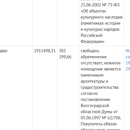
25.06.2002 № 73-ФЗ
«Об объектах
культурного наследия
(памятниках истории
и культуры) народов
Российской
Федерации»
двал
1911498,31
382
свободно,
И
299,66
обременение
с
отсутствует, нежилое
19
помещение является
29
памятником
архитектуры и
градостроительства
согласно
постановлению
Волгоградской
областной Думы от
05.06.1997 № 62/706.
Покупатель обязан
обеспечивать режим