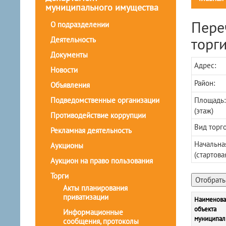
муниципального имущества
Пере
О подразделении
торг
Деятельность
Документы
Адрес:
Новости
Район:
Объявления
Подведомственные организации
Площадь:
(этаж)
Противодействие коррупции
Вид торго
Рекламная деятельность
Начальна
Аукционы
(стартова
Аукцион на право пользования
Торги
Акты планирования
приватизации
Наименова
объекта
Информационные
муниципал
сообщения, протоколы