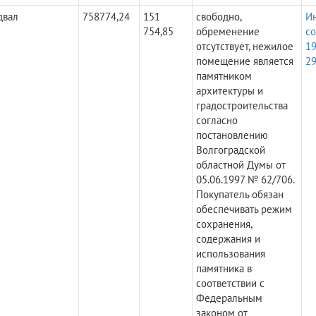
двал
758774,24
151
свободно,
И
754,85
обременение
с
отсутствует, нежилое
19
помещение является
29
памятником
архитектуры и
градостроительства
согласно
постановлению
Волгоградской
областной Думы от
05.06.1997 № 62/706.
Покупатель обязан
обеспечивать режим
сохранения,
содержания и
использования
памятника в
соответствии с
Федеральным
законом от