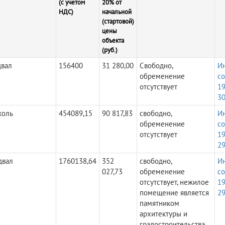
(с учетом
20% от
НДС)
начальной
(стартовой)
цены
объекта
(руб.)
двал
156400
31 280,00
Свободно,
И
обременение
с
отсутствует
19
30
коль
454089,15
90 817,83
свободно,
И
обременение
с
отсутствует
19
29
двал
1760138,64
352
свободно,
И
027,73
обременение
с
отсутствует, нежилое
19
помещение является
29
памятником
архитектуры и
градостроительства