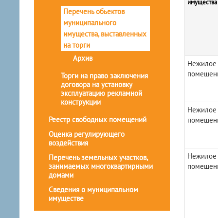
имущества
Перечень обьектов
муниципального
имущества, выставленных
на торги
Архив
Нежилое
помещен
Торги на право заключения
договора на установку
эксплуатацию рекламной
конструкции
Нежилое
Реестр свободных помещений
помещен
Оценка регулирующего
воздействия
Нежилое
Перечень земельных участков,
занимаемых многоквартирными
помещен
домами
Сведения о муниципальном
имуществе