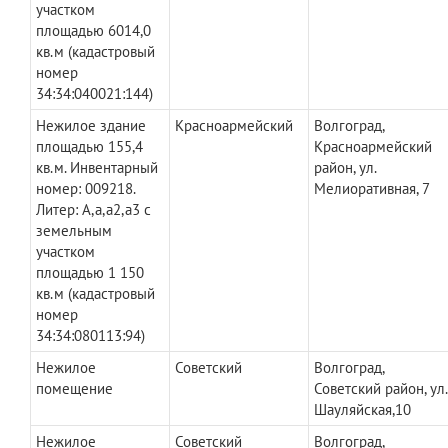
участком
площадью 6014,0
кв.м (кадастровый
номер
34:34:040021:144)
Нежилое здание
Красноармейский
Волгоград,
площадью 155,4
Красноармейский
кв.м. Инвентарный
район, ул.
номер: 009218.
Мелиоративная, 7
Литер: А,а,а2,а3 с
земельным
участком
площадью 1 150
кв.м (кадастровый
номер
34:34:080113:94)
Нежилое
Советский
Волгоград,
помещение
Советский район, ул.
Шауляйская,10
Нежилое
Советский
Волгоград,