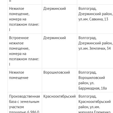
II
Нежилое
Дзержинский
Волгоград,
помещение,
Дзержинский район,
номера на
ул.им. Савкина, 13
поэтажном плане:
I
Встроенное
Дзержинский
Волгоград,
нежилое
Дзержинский район,
помещение,
ул.им. Землячки, 34
номера на
поэтажном плане:
I
Нежилое
Ворошиловский
Волгоград,
помещение
Ворошиловский
район, ул.
Баррикадная, 18а
Производственная
Краснооктябрьский
Волгоград,
база с земельным
Краснооктябрьский
участком
район, ул.им.
площадью 6 986,0
маршала Еременко,