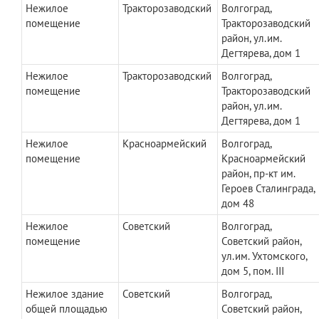
Нежилое
Тракторозаводский
Волгоград,
помещение
Тракторозаводский
район, ул.им.
Дегтярева, дом 1
Нежилое
Тракторозаводский
Волгоград,
помещение
Тракторозаводский
район, ул.им.
Дегтярева, дом 1
Нежилое
Красноармейский
Волгоград,
помещение
Красноармейский
район, пр-кт им.
Героев Сталинграда,
дом 48
Нежилое
Советский
Волгоград,
помещение
Советский район,
ул.им. Ухтомского,
дом 5, пом. III
Нежилое здание
Советский
Волгоград,
общей площадью
Советский район,