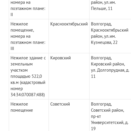
номера на
район, ул.им.
поэтажном плане:
Пельше, 11
II
Нежилое
Краснооктябрьский
Волгоград,
помещение,
Краснооктябрьский
номера на
район, ул.им.
поэтажном плане:
Кузнецова, 22
III
Нежилое здание с
Кировский
Волгоград,
земельным
Кировский район,
участком
ул. Долгопрудная, д.
площадью 522,0
11
кв.м (кадастровый
номер
34:34:070087:488)
Нежилое
Советский
Волгоград,
помещение
Советский район,
пр-кт
Университетский, д.
19