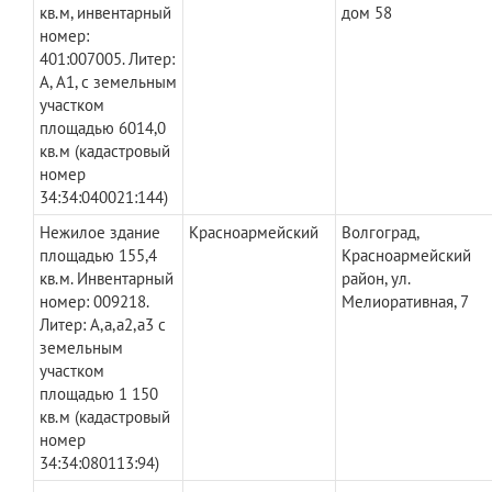
кв.м, инвентарный
дом 58
номер:
401:007005. Литер:
А, А1, с земельным
участком
площадью 6014,0
кв.м (кадастровый
номер
34:34:040021:144)
Нежилое здание
Красноармейский
Волгоград,
площадью 155,4
Красноармейский
кв.м. Инвентарный
район, ул.
номер: 009218.
Мелиоративная, 7
Литер: А,а,а2,а3 с
земельным
участком
площадью 1 150
кв.м (кадастровый
номер
34:34:080113:94)