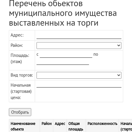
Перечень обьектов
муниципального имущества
выставленных на торги
Адрес:
Район:
c
по
Площадь:
(этаж)
Вид торгов:
Начальная
(стартовая)
цена:
Наименование
Район
Адрес
Общая
Расположенность
Начал
объекта
площадь
(старт