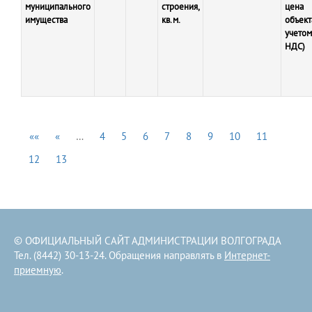
муниципального
строения,
цена
имущества
кв.м.
объект
учетом
НДС)
««
«
…
4
5
6
7
8
9
10
11
12
13
© ОФИЦИАЛЬНЫЙ САЙТ АДМИНИСТРАЦИИ ВОЛГОГРАДА
Тел. (8442) 30-13-24. Обращения направлять в
Интернет-
приемную
.