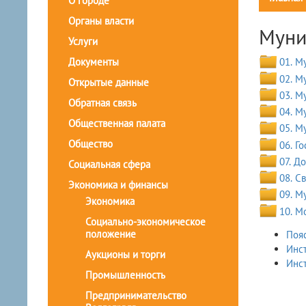
О городе
Органы власти
Муни
Услуги
Документы
01. М
02. М
Открытые данные
03. М
Обратная связь
04. М
Общественная палата
05. М
Общество
06. Г
07. Д
Социальная сфера
08. С
Экономика и финансы
09. М
Экономика
10. М
Социально-экономическое
положение
Пояс
Инст
Аукционы и торги
Инс
Промышленность
Предпринимательство