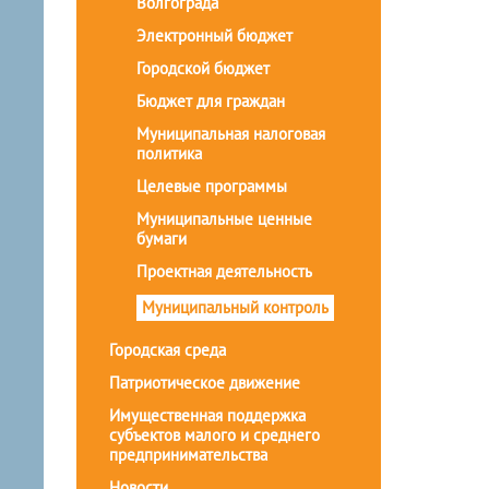
Волгограда
Электронный бюджет
Городской бюджет
Бюджет для граждан
Муниципальная налоговая
политика
Целевые программы
Муниципальные ценные
бумаги
Проектная деятельность
Муниципальный контроль
Городская среда
Патриотическое движение
Имущественная поддержка
субъектов малого и среднего
предпринимательства
Новости