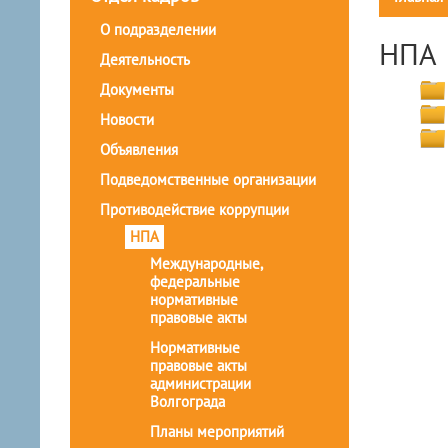
О подразделении
НПА
Деятельность
Документы
Новости
Объявления
Подведомственные организации
Противодействие коррупции
НПА
Международные,
федеральные
нормативные
правовые акты
Нормативные
правовые акты
администрации
Волгограда
Планы мероприятий