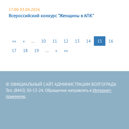
17:00 03.04.2026
Всероссийский конкурс "Женщины в АПК"
««
«
…
10
11
12
13
14
15
16
17
18
19
…
»
»»
© ОФИЦИАЛЬНЫЙ САЙТ АДМИНИСТРАЦИИ ВОЛГОГРАДА
Тел. (8442) 30-13-24. Обращения направлять в
Интернет-
приемную
.