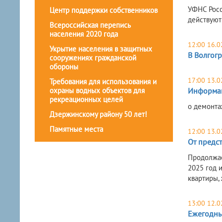
УФНС Росс
Центр поддержки собственников
действуют
Всероссийская перепись
населения 2020 года
12:00 16.0
Укрытие населения в защитных
В Волгог
сооружениях гражданской
обороны
17:00 13.0
Требования для использования и
охраны водных объектов для
Информа
рекреационных целей
о демонта
Дзержинскому району 50 лет!
Памятные места
12:00 13.0
От предс
Продолжае
2025 год 
квартиры, 
13:00 12.0
Ежегодны