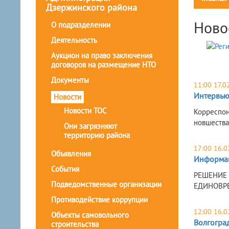
Дзержинского района
Ново
О подразделении
Деятельность
Аукцион на право заключения
договоров на размещение НТО
Документы
11:00 17.0
Интервью:
Новости
Новости ТОС
Корреспон
новшества
Они загрязняют
территорию района
17:00 16.0
Объявления
Информац
События
РЕШЕНИЕ 
Подведомственные организации
ЕДИНОВР
Противодействие коррупции
12:00 16.0
Объекты самовольного
Волгогра
строительства