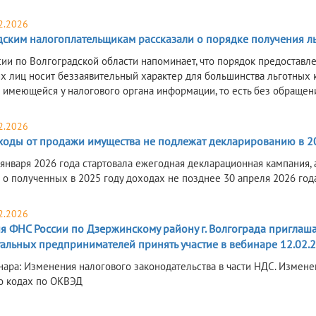
2.2026
дским налогоплательщикам рассказали о порядке получения л
ии по Волгоградской области напоминает, что порядок предоставл
х лиц носит беззаявительный характер для большинства льготных 
 имеющейся у налогового органа информации, то есть без обращен
2.2026
ходы от продажи имущества не подлежат декларированию в 2
 января 2026 года стартовала ежегодная декларационная кампания, 
я о полученных в 2025 году доходах не позднее 30 апреля 2026 года
2.2026
я ФНС России по Дзержинскому району г. Волгограда приглаша
альных предпринимателей принять участие в вебинаре 12.02.2
нара: Изменения налогового законодательства в части НДС. Измен
о кодах по ОКВЭД