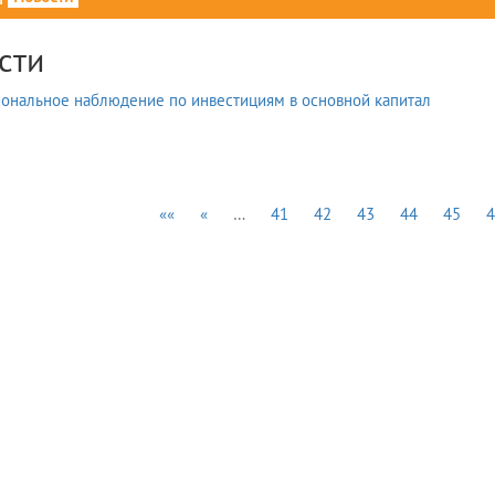
сти
««
«
…
41
42
43
44
45