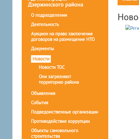
Дзержинского района
Ново
О подразделении
Деятельность
Аукцион на право заключения
договоров на размещение НТО
Документы
Новости
Новости ТОС
Они загрязняют
территорию района
Объявления
События
Подведомственные организации
Противодействие коррупции
Объекты самовольного
строительства