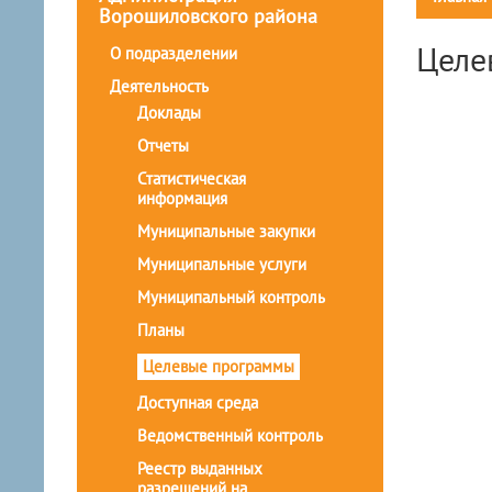
Ворошиловского района
Целе
О подразделении
Деятельность
Доклады
Отчеты
Статистическая
информация
Муниципальные закупки
Муниципальные услуги
Муниципальный контроль
Планы
Целевые программы
Доступная среда
Ведомственный контроль
Реестр выданных
разрешений на