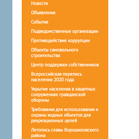
Новости
Объявления
События
Подведомственные организации
Противодействие коррупции
Объекты самовольного
строительства
Центр поддержки собственников
Всероссийская перепись
населения 2020 года
Укрытие населения в защитных
сооружениях гражданской
обороны
Требования для использования и
охраны водных объектов для
рекреационных целей
Летопись славы Ворошиловского
района