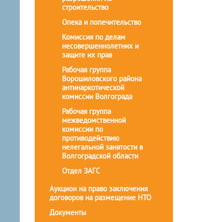
строительство
Опека и попечительство
Комиссия по делам
несовершеннолетних и
защите их прав
Рабочая группа
Ворошиловского района
антинаркотической
комиссии Волгограда
Рабочая группа
межведомственной
комиссии по
противодействию
нелегальной занятости в
Волгоградской области
Отдел ЗАГС
Аукцион на право заключения
договоров на размещение НТО
Документы