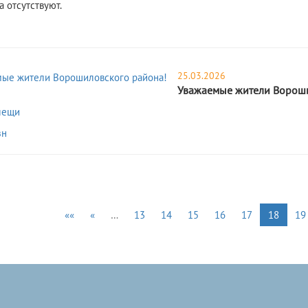
 отсутствуют.
25.03.2026
Уважаемые жители Вороши
лещи
зн
««
«
…
13
14
15
16
17
18
19