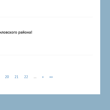
ловского района!
20
21
22
…
»
»»