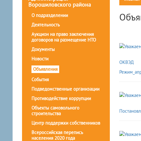
Ворошиловского района
Объя
О подразделении
Деятельность
Аукцион на право заключения
договоров на размещение НТО
Документы
Новости
ОКВЭД
Объявления
Режим_ап
События
Подведомственные организации
Противодействие коррупции
Объекты самовольного
Постановл
строительства
Центр поддержки собственников
Всероссийская перепись
населения 2020 года