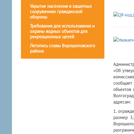
Укрытие населения в защитных
сооружениях гражданской
обороны
Требования для использования и
охраны водных объектов для
рекреационных целей
Летопись славы Ворошиловского
района
Администр
«Об утвер
комиссиях
сообщает
объектов 
Волгоград
адресам:
1. огражд
размер 3
Ворошилов
разгранич