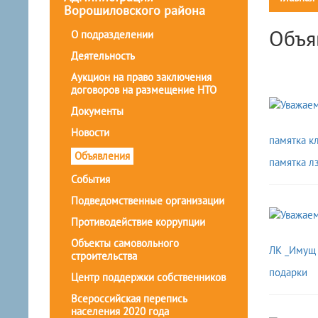
Ворошиловского района
Объя
О подразделении
Деятельность
Аукцион на право заключения
договоров на размещение НТО
Документы
Новости
памятка к
Объявления
памятка л
События
Подведомственные организации
Противодействие коррупции
Объекты самовольного
ЛК _Имущ
строительства
подарки
Центр поддержки собственников
Всероссийская перепись
населения 2020 года