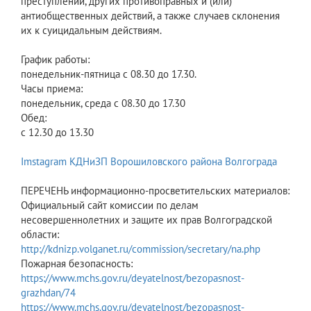
преступлений, других противоправных и (или)
антиобщественных действий, а также случаев склонения
их к суицидальным действиям.
График работы:
понедельник-пятница с 08.30 до 17.30.
Часы приема:
понедельник, среда с 08.30 до 17.30
Обед:
с 12.30 до 13.30
Imstagram КДНиЗП Ворошиловского района Волгограда
ПЕРЕЧЕНЬ информационно-просветительских материалов:
Официальный сайт комиссии по делам
несовершеннолетних и защите их прав Волгоградской
области:
http://kdnizp.volganet.ru/commission/secretary/na.php
Пожарная безопасность:
https://www.mchs.gov.ru/deyatelnost/bezopasnost-
grazhdan/74
https://www.mchs.gov.ru/deyatelnost/bezopasnost-