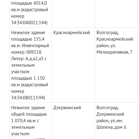
площадью 6014,0
кв.м (кадастровый
номер
34:34:040021:144)
Нежилое здание
Красноармейский
Волгоград,
площадью 155,4
Красноармейский
кв.м. Инвентарный
район, ул.
номер: 009218.
Мелиоративная, 7
Литер: А,а,а2,а3 с
земельным
участком
площадью 1 150
кв.м (кадастровый
номер
34:34:080113:94)
Нежилое здание
Дзержинский
Волгоград,
общей площадью
Дзержинский
1 070,4 кв.м с
район, ул.им.
земельным
Шопена, дом 6
участком