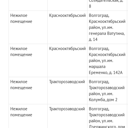
Созидательская, д.
8
Нежилое
Краснооктябрьский
Волгоград,
помещение
Краснооктябрьский
район, ул.им.
генерала Ватутина,
д. 14
Нежилое
Краснооктябрьский
Волгоград,
помещение
Краснооктябрьский
район, ул.им.
маршала
Еременко, д. 142А
Нежилое
Тракторозаводский
Волгоград,
помещение
Тракторозаводский
район, ул.им.
Колумба, дом 2
Нежилое
Тракторозаводский
Волгоград,
помещение
Тракторозаводский
район, ул.им.
Дзержинского, дом