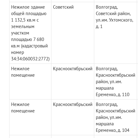
Нежилое здание
Советский
Волгоград,
общей площадью
Советский район,
1 132,5 кв.м с
ул.им. Ухтомского,
земельным
д. 1
участком
площадью 7 680
кв.м (кадастровый
номер
34:34:060032:2772)
Нежилое
Краснооктябрьский
Волгоград,
помещение
Краснооктябрьский
район, ул.им.
маршала
Еременко, д. 110
Нежилое
Краснооктябрьский
Волгоград,
помещение
Краснооктябрьский
район, ул.им.
маршала
Еременко, д. 104