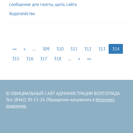
сообщение для газеты, щита, сайта
Ходатапйство
««
«
…
309
310
311
312
313
314
315
316
317
318
…
»
»»
© ОФИЦИАЛЬНЫЙ САЙТ АДМИНИСТРАЦИИ ВОЛГОГРАДА
Тел. (8442) 30-13-24. Обращения направлять в
Интернет-
приемную
.