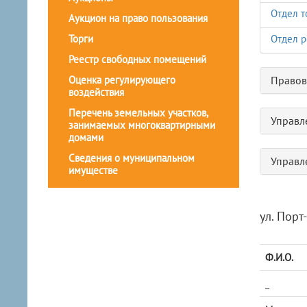
Отдел т
Аукцион на право пользования
Торги
Отдел р
Реестр свободных помещений
Оценка регулирующего
Правов
воздействия
Перечень земельных участков,
Управл
занимаемых многоквартирными
домами
Сведения о муниципальном
Управл
имуществе
ул. Порт-
Ф.И.О.
_