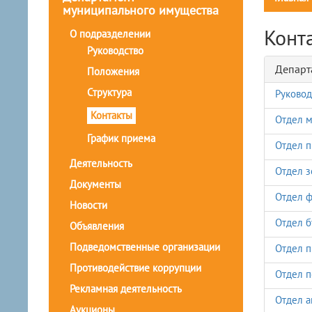
муниципального имущества
Конт
О подразделении
Руководство
Департ
Положения
Структура
Руковод
Контакты
Отдел м
График приема
Отдел п
Деятельность
Отдел з
Документы
Отдел ф
Новости
Отдел б
Объявления
Подведомственные организации
Отдел п
Противодействие коррупции
Отдел 
Рекламная деятельность
Отдел а
Аукционы