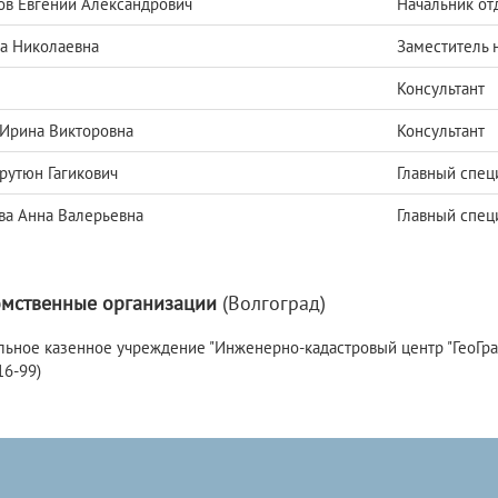
в Евгений Александрович
Начальник от
а Николаевна
Заместитель 
Консультант
Ирина Викторовна
Консультант
рутюн Гагикович
Главный спец
а Анна Валерьевна
Главный спец
мственные организации
(Волгоград)
ное казенное учреждение "Инженерно-кадастровый центр "ГеоГрад" (А
16-99)