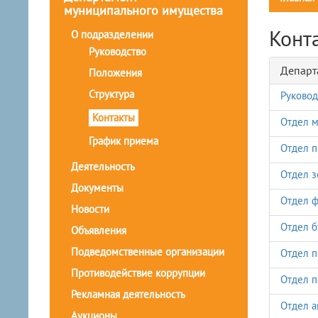
муниципального имущества
Конт
О подразделении
Руководство
Департ
Положения
Структура
Руковод
Контакты
Отдел м
График приема
Отдел п
Деятельность
Отдел з
Документы
Отдел ф
Новости
Отдел б
Объявления
Подведомственные организации
Отдел п
Противодействие коррупции
Отдел 
Рекламная деятельность
Отдел а
Аукционы