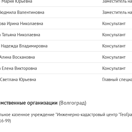
о Мария Юрьевна
Заместитель на
Людмила Валентиновна
Заместитель на
ва Ирина Николаевна
Консультант
 Татьяна Николаевна
Консультант
 Надежда Владимировна
Консультант
Алина Воскановна
Консультант
 Елена Викторовна
Консультант
Светлана Юрьевна
Главный специ
мственные организации
(Волгоград)
ное казенное учреждение "Инженерно-кадастровый центр "ГеоГрад" (А
16-99)