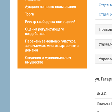
Отдел т
Аукцион на право пользования
Торги
Отдел р
Реестр свободных помещений
Оценка регулирующего
Правов
воздействия
Перечень земельных участков,
Управл
занимаемых многоквартирными
домами
Сведения о муниципальном
Управл
имуществе
ул. Гагар
Ф.И.О.
Иванова 