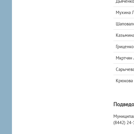
Дьяченк
Мухина 
Шаповало
Казьмина
Гриценко
Мкртчян 
Сарычева
Крюкова 
Подведо
Муниципаль
(8442) 24-